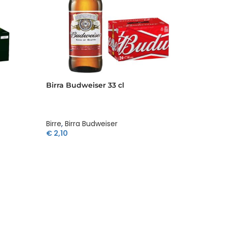
Birra Budweiser 33 cl
Birra C
Birre
,
Birra Budweiser
Birre
,
Bi
€
2,10
€
1,50