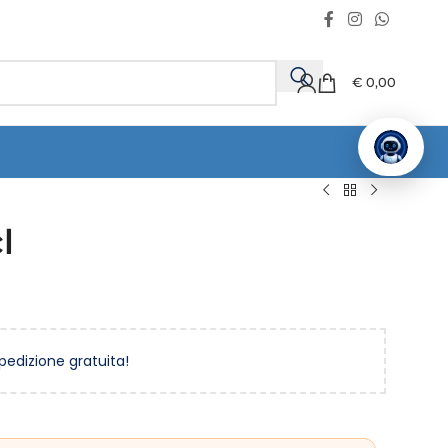
€
0,00
l
spedizione gratuita!