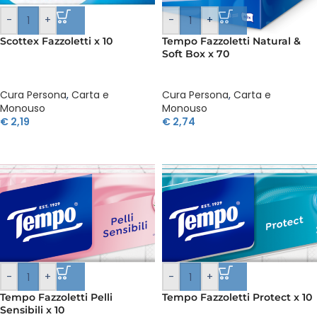
-
+
-
+
Scottex Fazzoletti x 10
Tempo Fazzoletti Natural &
Soft Box x 70
Cura Persona
,
Carta e
Cura Persona
,
Carta e
Monouso
Monouso
€
2,19
€
2,74
-
+
-
+
Tempo Fazzoletti Pelli
Tempo Fazzoletti Protect x 10
Sensibili x 10