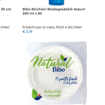
i 30 cm
Bibo Bicchieri Biodegradabili Azzurri
200 ml x 50
cchieri
Prodotti per la casa
,
Piatti e Bicchieri
€
2,19