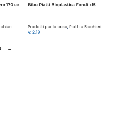
ro 170 cc
Bibo Piatti Bioplastica Fondi x15
cchieri
Prodotti per la casa
,
Piatti e Bicchieri
€
2,19
6
→