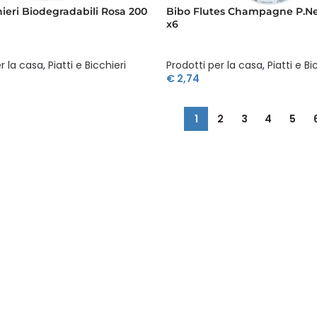
ieri Biodegradabili Rosa 200
Bibo Flutes Champagne P.Ne
x6
r la casa
,
Piatti e Bicchieri
Prodotti per la casa
,
Piatti e Bi
€
2,74
1
2
3
4
5