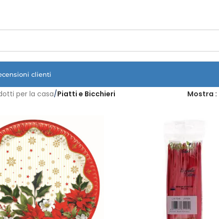
Vuoi assistenza?
Clicca qui e ti richiamiamo noi
.
ecensioni clienti
dotti per la casa
/
Piatti e Bicchieri
Mostra