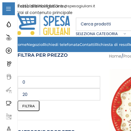
Passa alla navigazione
(+39) 06 9918 08 54
info@spesagiuliani.it
Vai al contenuto principale
SELEZIONA CATEGORIA
Home
Negozio
Richiedi telefonata
Contatti
Richiesta di reso
R
FILTRA PER PREZZO
Home
/
Pro
FILTRA