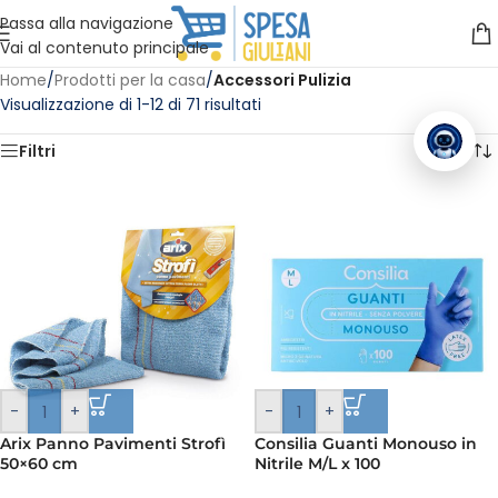
Vuoi assistenza?
Clicca qui e ti richiamiamo noi
.
Passa alla navigazione
Vai al contenuto principale
Home
/
Prodotti per la casa
/
Accessori Pulizia
Visualizzazione di 1-12 di 71 risultati
Filtri
-
+
-
+
Arix Panno Pavimenti Strofì
Consilia Guanti Monouso in
50×60 cm
Nitrile M/L x 100