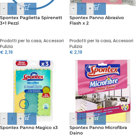
-
+
-
+
Spontex Paglietta Spirenett
Spontex Panno Abrasivo
3+1 Pezzi
Flash x 2
Prodotti per la casa
,
Accessori
Prodotti per la casa
,
Accessori
Pulizia
Pulizia
€
2,19
€
2,19
-
+
-
+
Spontex Panno Magico x3
Spontex Panno Microfibra
Daino