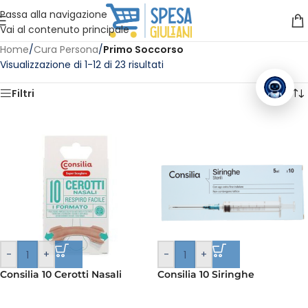
Vuoi assistenza?
Clicca qui e ti richiamiamo noi
.
Passa alla navigazione
Vai al contenuto principale
Home
/
Cura Persona
/
Primo Soccorso
Visualizzazione di 1-12 di 23 risultati
Filtri
-
+
-
+
Consilia 10 Cerotti Nasali
Consilia 10 Siringhe