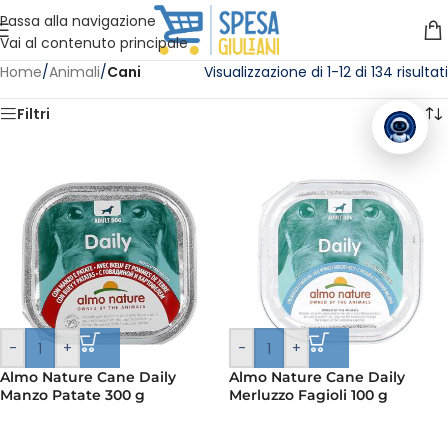
Vuoi assistenza?
Clicca qui e ti richiamiamo noi
.
Passa alla navigazione
Vai al contenuto principale
Home
/
Animali
/
Cani
Visualizzazione di 1-12 di 134 risultati
Filtri
-
+
-
+
Almo Nature Cane Daily
Almo Nature Cane Daily
Manzo Patate 300 g
Merluzzo Fagioli 100 g