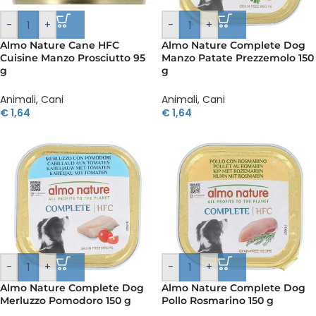
-
+
-
+
Almo Nature Cane HFC
Almo Nature Complete Dog
Cuisine Manzo Prosciutto 95
Manzo Patate Prezzemolo 150
g
g
Animali
,
Cani
Animali
,
Cani
€
1,64
€
1,64
-
+
-
+
Almo Nature Complete Dog
Almo Nature Complete Dog
Merluzzo Pomodoro 150 g
Pollo Rosmarino 150 g