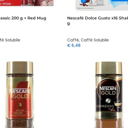
lassic 200 g + Red Mug
Nescafé Dolce Gusto x16 Shak
g
fè Solubile
Caffè
,
Caffè Solubile
€
6,48