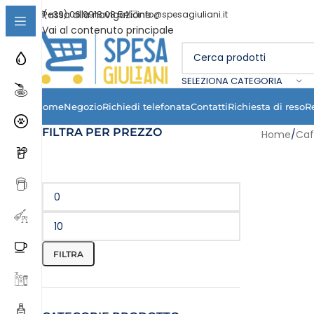
Passa alla navigazione
(+39) 06 9918 08 54
info@spesagiuliani.it
Vai al contenuto principale
SELEZIONA CATEGORIA
Home
Negozio
Richiedi telefonata
Contatti
Richiesta di reso
R
FILTRA PER PREZZO
Home
/
Caf
FILTRA