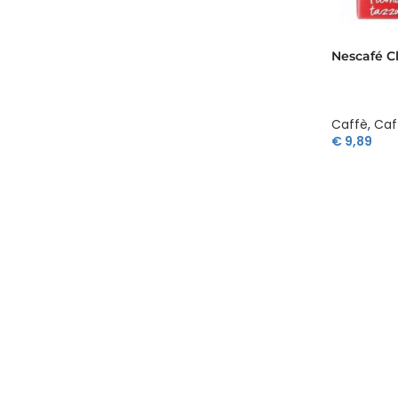
Nescafé C
Caffè
,
Caf
€
9,89