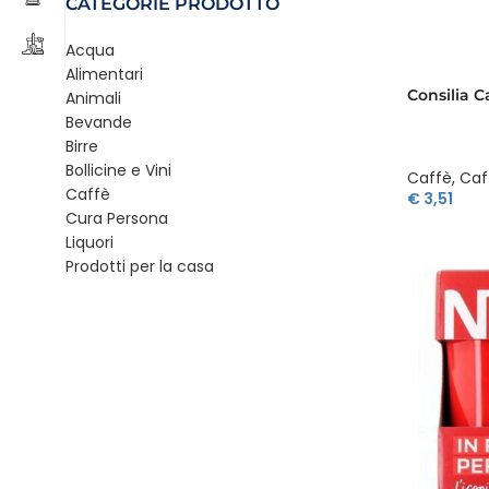
CATEGORIE PRODOTTO
Acqua
Alimentari
Consilia C
Animali
Bevande
Birre
Bollicine e Vini
Caffè
,
Caf
Caffè
€
3,51
Cura Persona
Liquori
Prodotti per la casa