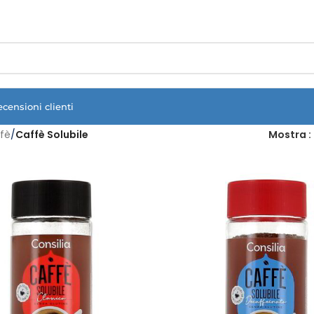
Vuoi assistenza?
Clicca qui e ti richiamiamo noi
.
ecensioni clienti
fè
/
Caffè Solubile
Mostra