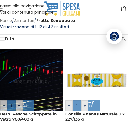
Vuoi assistenza?
Clicca qui e ti richiamiamo noi
.
Passa alla navigazione
Vai al contenuto principale
Home
/
Alimentari
/
Frutta Sciroppata
Visualizzazione di 1-12 di 47 risultati
Filtri
-
+
-
+
Berni Pesche Sciroppate in
Consilia Ananas Naturale 3 x
Vetro 700/400 g
227/136 g