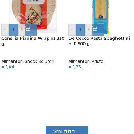
-
+
-
+
 Wrap x3 330
De Cecco Pasta Spaghettini
Knorr Dadi Gusto
n. 11 500 g
200 g x 20
Salutari
Alimentari
,
Pasta
Alimentari
,
Condim
€
1,75
e Ingredienti Bas
€
2,52
VEDI TUTTI →