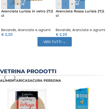
-
+
-
+
Aranciata Rossa Lurisia 27,5
Cedrata San Pellegrino 20 cl |
cl
Multipack da 4 bottigliette
Bevande
,
Aranciate e agrumi
Bevande
,
Aranciate e agrumi
€
2,20
€
6,40
VEDI TUTTI →
VETRINA PRODOTTI
ALIMENTARI
CASA
CURA PERSONA