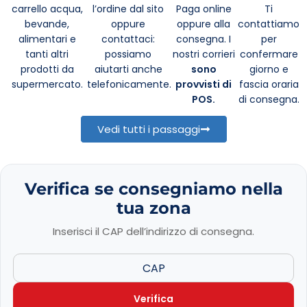
carrello acqua,
l’ordine dal sito
Paga online
Ti
bevande,
oppure
oppure alla
contattiamo
alimentari e
contattaci:
consegna. I
per
tanti altri
possiamo
nostri corrieri
confermare
prodotti da
aiutarti anche
sono
giorno e
supermercato.
telefonicamente.
provvisti di
fascia oraria
POS.
di consegna.
Vedi tutti i passaggi
Verifica se consegniamo nella
tua zona
Inserisci il CAP dell’indirizzo di consegna.
Verifica