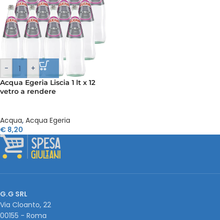
-
+
Acqua Egeria Liscia 1 lt x 12
vetro a rendere
Acqua
,
Acqua Egeria
€
8,20
G.G SRL
Via Cloanto, 22
00155 - Roma