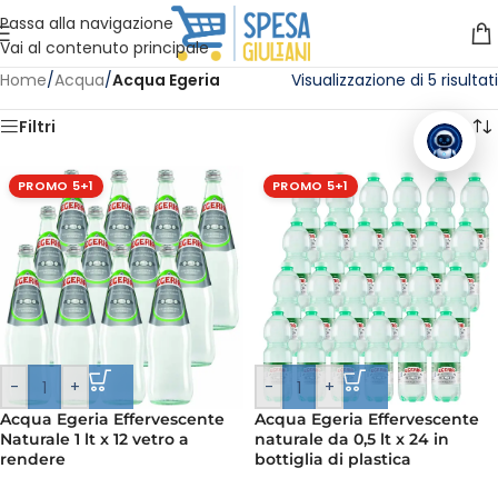
Vuoi assistenza?
Clicca qui e ti richiamiamo noi
.
Passa alla navigazione
Vai al contenuto principale
Home
/
Acqua
/
Acqua Egeria
Visualizzazione di 5 risultati
Filtri
PROMO 5+1
PROMO 5+1
-
+
-
+
Acqua Egeria Effervescente
Acqua Egeria Effervescente
Naturale 1 lt x 12 vetro a
naturale da 0,5 lt x 24 in
rendere
bottiglia di plastica