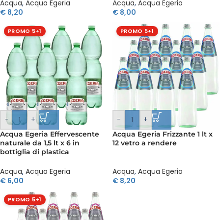
Acqua
,
Acqua Egeria
Acqua
,
Acqua Egeria
€
8,20
€
8,00
PROMO 5+1
PROMO 5+1
-
+
-
+
Acqua Egeria Effervescente
Acqua Egeria Frizzante 1 lt x
naturale da 1,5 lt x 6 in
12 vetro a rendere
bottiglia di plastica
Acqua
,
Acqua Egeria
Acqua
,
Acqua Egeria
€
6,00
€
8,20
PROMO 5+1