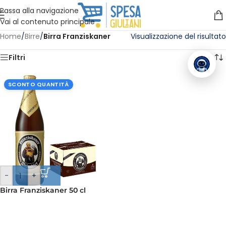
Vuoi assistenza?
Clicca qui e ti richiamiamo noi
.
Passa alla navigazione
Vai al contenuto principale
Home
/
Birre
/
Birra Franziskaner
Visualizzazione del risultato
Filtri
SCONTO QUANTITÀ
-
+
Birra Franziskaner 50 cl