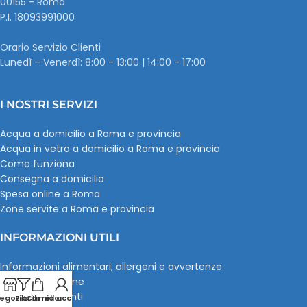
00155 - Roma
P.I. ‭18093991000
Orario Servizio Clienti
Lunedì – Venerdì: 8:00 - 13:00 | 14:00 - 17:00
I NOSTRI SERVIZI
Acqua a domicilio a Roma e provincia
Acqua in vetro a domicilio a Roma e provincia
Come funziona
Consegna a domicilio
Spesa online a Roma
Zone servite a Roma e provincia
INFORMAZIONI UTILI
Informazioni alimentari, allergeni e avvertenze
Pagamenti online
Recensioni clienti
egozio
Filtri
Carrello
Il mio account