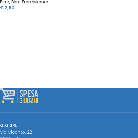
Birre
,
Birra Franziskaner
€
2,60
G.G SRL
Via Cloanto, 22