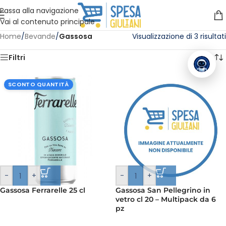
Vuoi assistenza?
Clicca qui e ti richiamiamo noi
.
Passa alla navigazione
Vai al contenuto principale
Home
/
Bevande
/
Gassosa
Visualizzazione di 3 risultati
Filtri
SCONTO QUANTITÀ
-
+
-
+
Gassosa Ferrarelle 25 cl
Gassosa San Pellegrino in
vetro cl 20 – Multipack da 6
pz