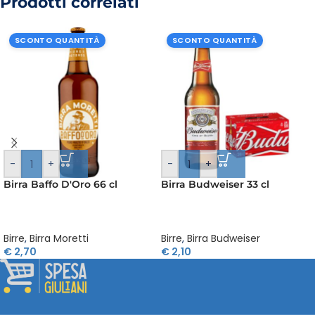
Prodotti correlati
SCONTO QUANTITÀ
SCONTO QUANTITÀ
-
+
-
+
Birra Baffo D'Oro 66 cl
Birra Budweiser 33 cl
Birre
,
Birra Moretti
Birre
,
Birra Budweiser
€
2,70
€
2,10