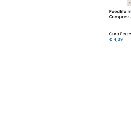
Feedlife I
Compress
Cura Pers
€
4,39