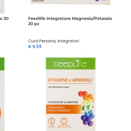
o 30
Feedlife Integratore Magnesio/Potassio
20 pz
Cura Persona
,
Integratori
€
6,59