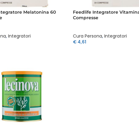
ntegratore Melatonina 60
Feedlife Integratore Vitamin
e
Compresse
ona
,
Integratori
Cura Persona
,
Integratori
€
4,61