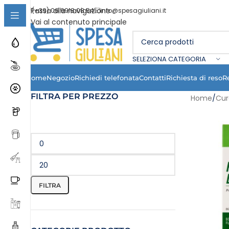
Passa alla navigazione
(+39) 06 9918 08 54
info@spesagiuliani.it
Vai al contenuto principale
SELEZIONA CATEGORIA
Home
Negozio
Richiedi telefonata
Contatti
Richiesta di reso
R
FILTRA PER PREZZO
Home
/
Cur
FILTRA