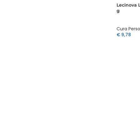
Lecinova L
g
Cura Pers
€
9,78