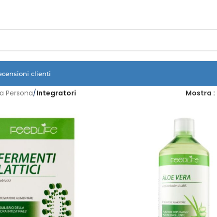
Vuoi assistenza?
Clicca qui e ti richiamiamo noi
.
ecensioni clienti
a Persona
/
Integratori
Mostra