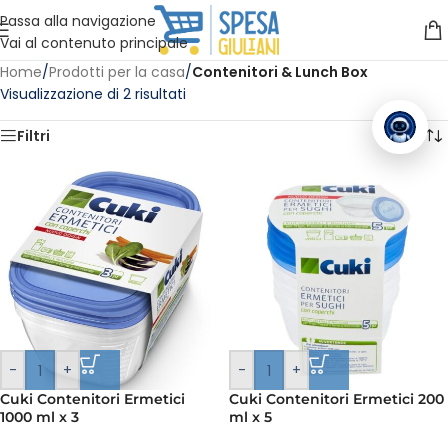
Vuoi assistenza?
Clicca qui e ti richiamiamo noi
.
Passa alla navigazione
Vai al contenuto principale
Home
/
Prodotti per la casa
/
Contenitori & Lunch Box
Visualizzazione di 2 risultati
Filtri
-
+
-
+
Cuki Contenitori Ermetici
Cuki Contenitori Ermetici 200
1000 ml x 3
ml x 5