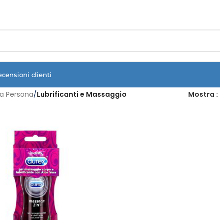
Vuoi assistenza?
Clicca qui e ti richiamiamo noi
.
ecensioni clienti
a Persona
/
Lubrificanti e Massaggio
Mostra