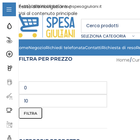
Passa alla navigazione
(+39) 06 9918 08 54
info@spesagiuliani.it
Vai al contenuto principale
SELEZIONA CATEGORIA
Home
Negozio
Richiedi telefonata
Contatti
Richiesta di reso
R
FILTRA PER PREZZO
Home
/
Cur
FILTRA