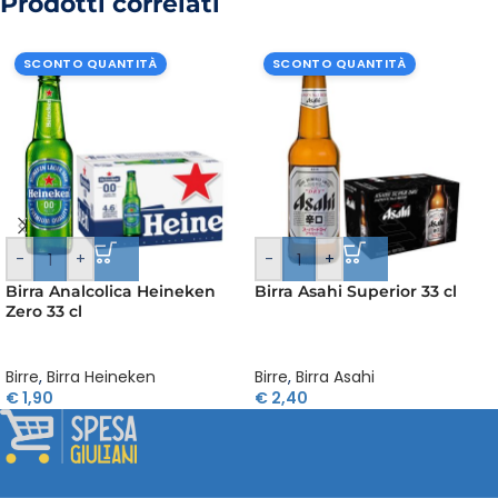
Prodotti correlati
SCONTO QUANTITÀ
SCONTO QUANTITÀ
-
+
-
+
Birra Analcolica Heineken
Birra Asahi Superior 33 cl
Zero 33 cl
Birre
,
Birra Heineken
Birre
,
Birra Asahi
€
1,90
€
2,40