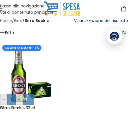
Vuoi assistenza?
Clicca qui e ti richiamiamo noi
.
Passa alla navigazione
Vai al contenuto principale
Home
/
Birre
/
Birra Beck’s
Visualizzazione del risultato
Filtri
SCONTO QUANTITÀ
-
+
Birra Beck's 33 cl