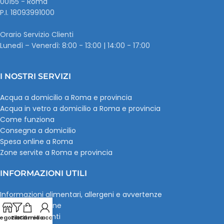
00155 - Roma
P.I. ‭18093991000
Orario Servizio Clienti
Lunedì – Venerdì: 8:00 - 13:00 | 14:00 - 17:00
I NOSTRI SERVIZI
Acqua a domicilio a Roma e provincia
Acqua in vetro a domicilio a Roma e provincia
Come funziona
Consegna a domicilio
Spesa online a Roma
Zone servite a Roma e provincia
INFORMAZIONI UTILI
Informazioni alimentari, allergeni e avvertenze
Pagamenti online
Recensioni clienti
egozio
Filtri
Carrello
Il mio account