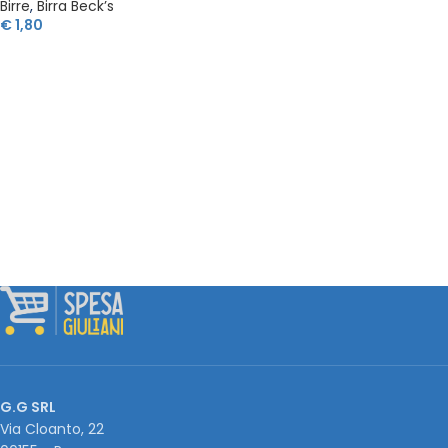
Birre
,
Birra Beck’s
€
1,80
G.G SRL
Via Cloanto, 22