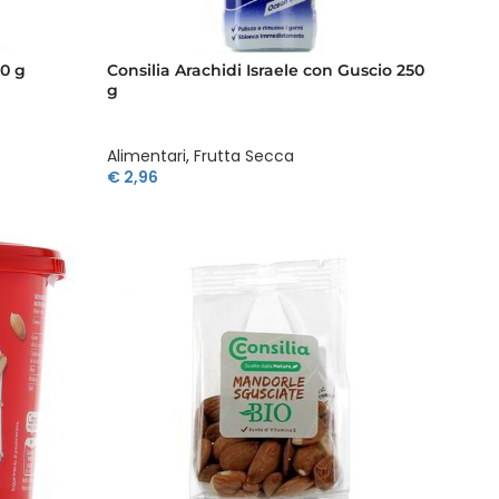
00 g
Consilia Arachidi Israele con Guscio 250
g
Alimentari
,
Frutta Secca
€
2,96