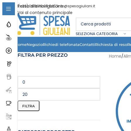
Passa alla navigazione
(+39) 06 9918 08 54
info@spesagiuliani.it
Vai al contenuto principale
SELEZIONA CATEGORIA
Home
Negozio
Richiedi telefonata
Contatti
Richiesta di reso
R
FILTRA PER PREZZO
Home
/
Ali
FILTRA