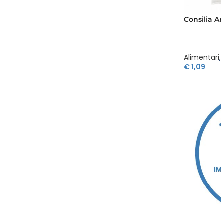
Consilia A
Alimentari
,
€
1,09