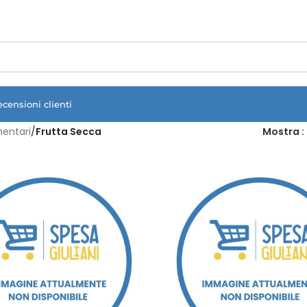
Vuoi assistenza?
Clicca qui e ti richiamiamo noi
.
ecensioni clienti
mentari
/
Frutta Secca
Mostra