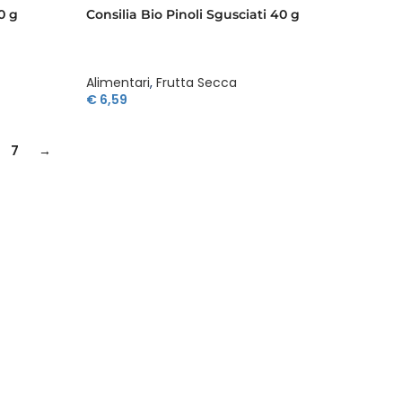
0 g
Consilia Bio Pinoli Sgusciati 40 g
Alimentari
,
Frutta Secca
€
6,59
7
→