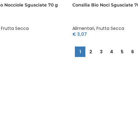
io Nocciole Sgusciate 70 g
Consilia Bio Noci Sgusciate 7
Frutta Secca
Alimentari
,
Frutta Secca
€
3,07
1
2
3
4
5
6