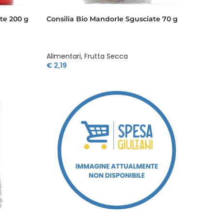
ate 200 g
Consilia Bio Mandorle Sgusciate 70 g
Alimentari
,
Frutta Secca
€
2,19