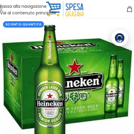
Vuoi assistenza?
Clicca qui e ti richiamiamo noi
.
Passa alla navigazione
Vai al contenuto principale
SCONTO QUANTITÀ