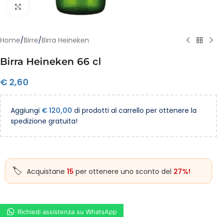
Clicca per ingrandire
Home
/
Birre
/
Birra Heineken
Birra Heineken 66 cl
€
2,60
Aggiungi
€
120,00
di prodotti al carrello per ottenere la
spedizione gratuita!
Acquistane
15
per ottenere uno sconto del
27%!
Richiedi assistenza su WhatsApp