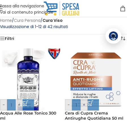
Vuoi assistenza?
Clicca qui e ti richiamiamo noi
.
Passa alla navigazione
Vai al contenuto principale
Home
/
Cura Persona
/
Cura Viso
Visualizzazione di 1-12 di 42 risultati
Filtri
-
+
-
+
Acqua Alle Rose Tonico 300
Cera di Cupra Crema
ml
Antirughe Quotidiana 50 ml