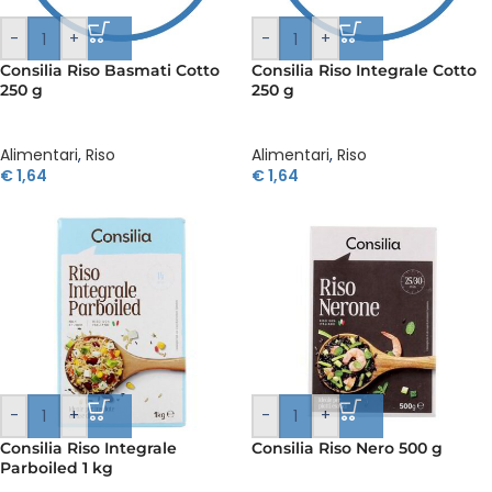
-
+
-
+
Consilia Riso Basmati Cotto
Consilia Riso Integrale Cotto
250 g
250 g
Alimentari
,
Riso
Alimentari
,
Riso
€
1,64
€
1,64
-
+
-
+
Consilia Riso Integrale
Consilia Riso Nero 500 g
Parboiled 1 kg