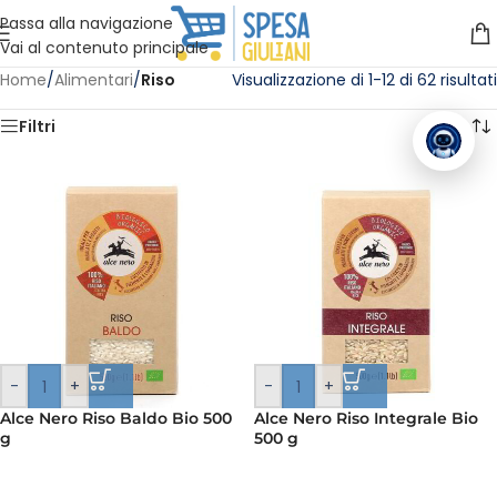
Vuoi assistenza?
Clicca qui e ti richiamiamo noi
.
Passa alla navigazione
Vai al contenuto principale
Home
/
Alimentari
/
Riso
Visualizzazione di 1-12 di 62 risultati
Filtri
-
+
-
+
Alce Nero Riso Baldo Bio 500
Alce Nero Riso Integrale Bio
g
500 g