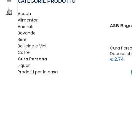
CATEGORIE PRODOTTO
Acqua
Alimentari
A&B Bagno
Animali
Bevande
Birre
Bollicine e Vini
Cura Pers
Caffè
Docciasc
Cura Persona
€
2,74
Liquori
Prodotti per la casa