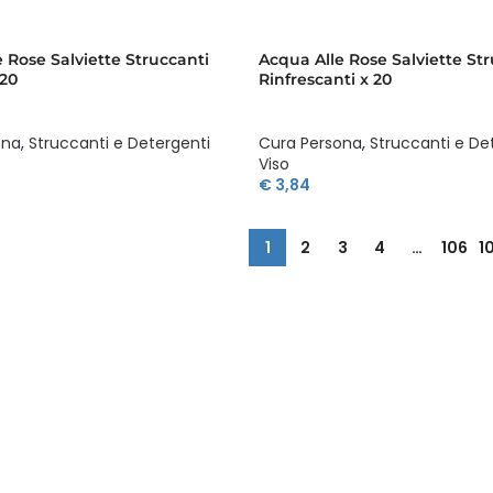
 Rose Salviette Struccanti
Acqua Alle Rose Salviette St
 20
Rinfrescanti x 20
ona
,
Struccanti e Detergenti
Cura Persona
,
Struccanti e De
Viso
€
3,84
1
2
3
4
…
106
1