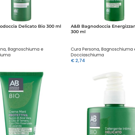
doccia Delicato Bio 300 ml
A&B Bagnodoccia Energizzan
300 ml
ona
,
Bagnoschiuma e
Cura Persona
,
Bagnoschiuma 
hiuma
Docciaschiuma
€
2,74