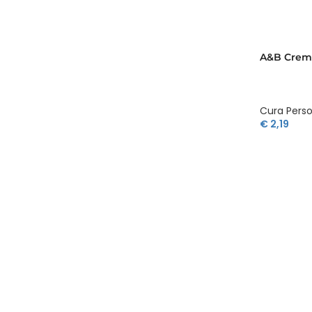
A&B Crema
Cura Pers
€
2,19