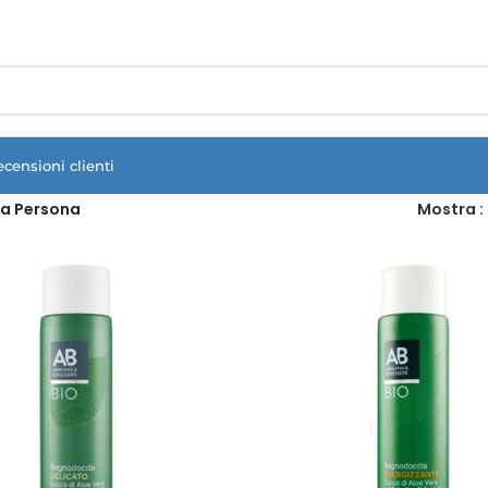
Vuoi assistenza?
Clicca qui e ti richiamiamo noi
.
ecensioni clienti
a Persona
Mostra