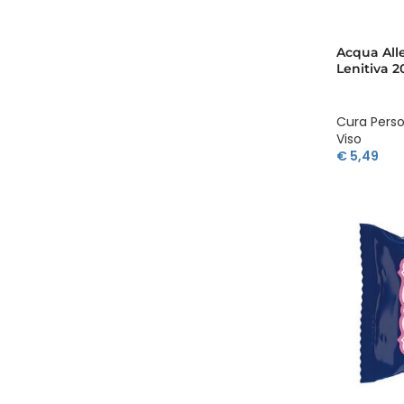
Acqua All
Lenitiva 2
Cura Pers
Viso
€
5,49