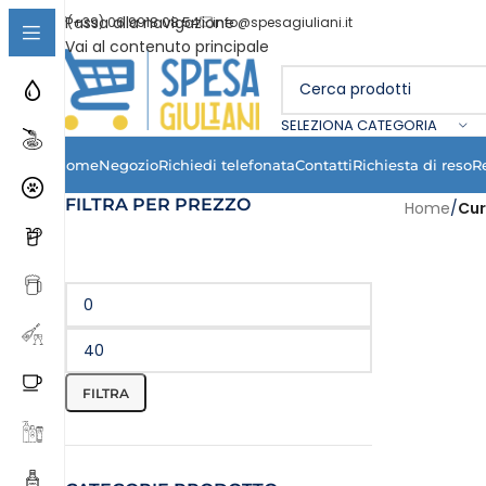
Passa alla navigazione
(+39) 06 9918 08 54
info@spesagiuliani.it
Vai al contenuto principale
SELEZIONA CATEGORIA
Home
Negozio
Richiedi telefonata
Contatti
Richiesta di reso
R
FILTRA PER PREZZO
Home
/
Cur
FILTRA