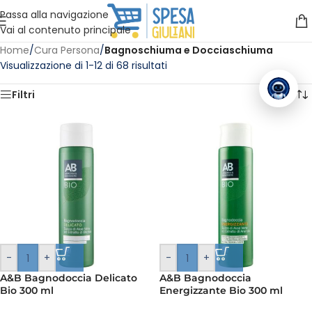
Vuoi assistenza?
Clicca qui e ti richiamiamo noi
.
Passa alla navigazione
Vai al contenuto principale
Home
/
Cura Persona
/
Bagnoschiuma e Docciaschiuma
Visualizzazione di 1-12 di 68 risultati
Filtri
-
+
-
+
A&B Bagnodoccia Delicato
A&B Bagnodoccia
Bio 300 ml
Energizzante Bio 300 ml