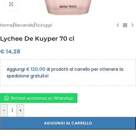
Clicca per ingrandire
Home
/
Bevande
/
Sciroppi
Lychee De Kuyper 70 cl
€
14,28
Aggiungi
€
120,00
di prodotti al carrello per ottenere la
spedizione gratuita!
Richiedi assistenza su WhatsApp
-
+
AGGIUNGI AL CARRELLO