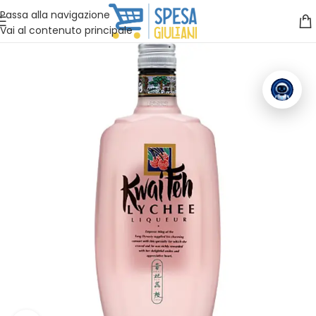
Vuoi assistenza?
Clicca qui e ti richiamiamo noi
.
Passa alla navigazione
Vai al contenuto principale