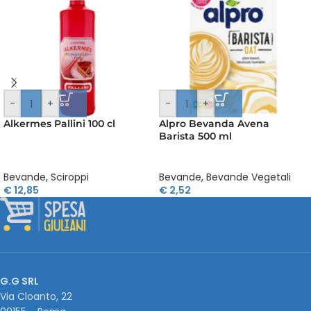
-
+
-
+
Alkermes Pallini 100 cl
Alpro Bevanda Avena
Barista 500 ml
Bevande
,
Sciroppi
Bevande
,
Bevande Vegetali
€
12,85
€
2,52
G.G SRL
Via Cloanto, 22