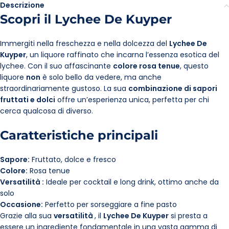
Descrizione
Scopri il Lychee De Kuyper
Immergiti nella freschezza e nella dolcezza del
Lychee De
Kuyper
, un liquore raffinato che incarna l’essenza esotica del
lychee. Con il suo affascinante
colore rosa tenue
, questo
liquore
non
è solo bello da vedere, ma anche
straordinariamente gustoso. La sua
combinazione di sapori
fruttati e dolci
offre un’esperienza unica, perfetta per chi
cerca qualcosa di diverso.
Caratteristiche principali
Sapore:
Fruttato, dolce e fresco
Colore:
Rosa tenue
Versatilità :
Ideale per cocktail e long drink, ottimo anche da
solo
Occasione:
Perfetto per sorseggiare a fine pasto
Grazie alla sua
versatilità
, il
Lychee De Kuyper
si presta a
essere un ingrediente fondamentale in una vasta gamma di