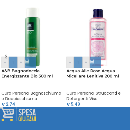
-
+
-
+
A&B Bagnodoccia
Acqua Alle Rose Acqua
Energizzante Bio 300 ml
Micellare Lenitiva 200 ml
Cura Persona
,
Bagnoschiuma
Cura Persona
,
Struccanti e
e Docciaschiuma
Detergenti Viso
€
2,74
€
5,49