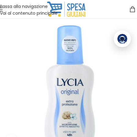
Vuoi assistenza?
Clicca qui e ti richiamiamo noi
.
Passa alla navigazione
Vai al contenuto principale