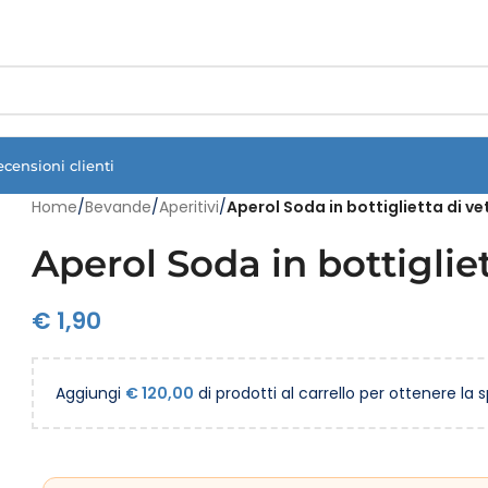
Vuoi assistenza?
Clicca qui e ti richiamiamo noi
.
ecensioni clienti
Home
/
Bevande
/
Aperitivi
/
Aperol Soda in bottiglietta di vet
Aperol Soda in bottigliet
€
1,90
Aggiungi
€
120,00
di prodotti al carrello per ottenere la 