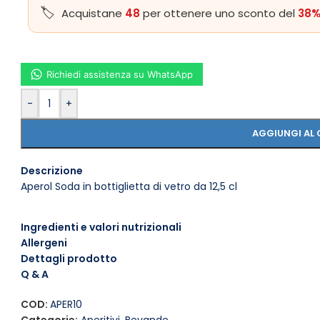
Acquistane
48
per ottenere uno sconto del
38%
Richiedi assistenza su WhatsApp
-
+
AGGIUNGI AL 
Descrizione
Aperol Soda in bottiglietta di vetro da 12,5 cl
Ingredienti e valori nutrizionali
Allergeni
Dettagli prodotto
Q & A
COD:
APER10