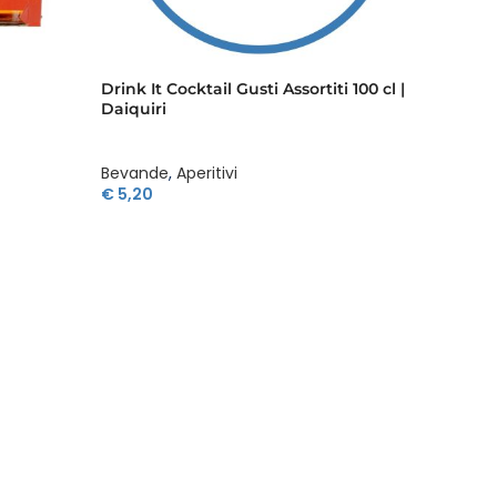
Drink It Cocktail Gusti Assortiti 100 cl |
Drink I
Daiquiri
Manha
Bevande
,
Aperitivi
Bevan
€
5,20
€
5,20