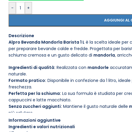
-
+
AGGIUNGI AL 
Descrizione
Alpro Bevanda Mandorla Barista 1 L
è la scelta ideale per 
per preparare bevande calde e fredde. Progettata per baris
schiuma cremosa e un gusto delicato di
mandorla
, arricc
Ingredienti di qualità:
Realizzata con
mandorle
accuratame
naturale.
Formato pratico:
Disponibile in confezione da 1 litro, idea
freschezza.
Perfetta per la schiuma:
La sua formula è studiata per cre
cappuccini e latte macchiato.
Senza zuccheri aggiunti:
Mantiene il gusto naturale delle
m
più salutare.
Adatta a diete vegane:
Completamente priva di lattosio e d
Informazioni aggiuntive
vegana.
Ingredienti e valori nutrizionali