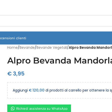
Vuoi assistenza?
Clicca qui e ti richiamiamo noi
.
ecensioni clienti
Home
/
Bevande
/
Bevande Vegetali
/
Alpro Bevanda Mandorla
Alpro Bevanda Mandorla 
€
3,95
Aggiungi
€
120,00
di prodotti al carrello per ottenere la 
Richiedi assistenza su WhatsApp