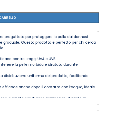
CARRELLO
are progettata per proteggere la pelle dai dannosi
o e graduale. Questo prodotto è perfetto per chi cerca
le.
fficace contro i raggi UVA e UVB.
tenere la pelle morbida e idratata durante
a distribuzione uniforme del prodotto, facilitando
 efficace anche dopo il contatto con l’acqua, ideale
ona quantità per diverse applicazioni durante la
per le sue proprietà nutrienti e abbronzanti.