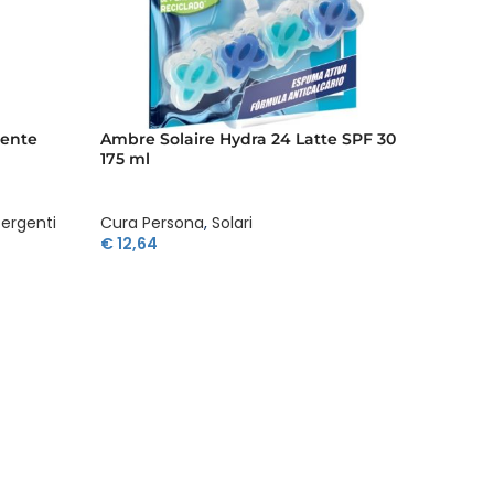
gente
Ambre Solaire Hydra 24 Latte SPF 30
Ambre 
175 ml
Vapori
tergenti
Cura Persona
,
Solari
Cura P
€
12,64
€
13,19