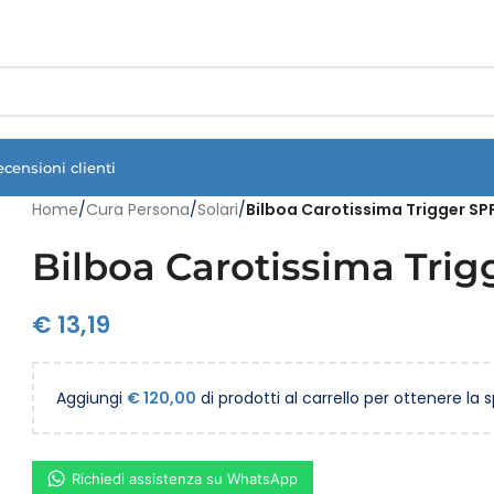
Vuoi assistenza?
Clicca qui e ti richiamiamo noi
.
ecensioni clienti
Home
/
Cura Persona
/
Solari
/
Bilboa Carotissima Trigger SPF
Bilboa Carotissima Trig
€
13,19
Aggiungi
€
120,00
di prodotti al carrello per ottenere la 
Richiedi assistenza su WhatsApp