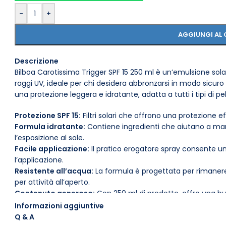
-
+
AGGIUNGI AL 
Descrizione
Bilboa Carotissima Trigger SPF 15 250 ml è un’emulsione sol
raggi UV, ideale per chi desidera abbronzarsi in modo sicur
una protezione leggera e idratante, adatta a tutti i tipi di pel
Protezione SPF 15:
Filtri solari che offrono una protezione e
Formula idratante:
Contiene ingredienti che aiutano a man
l’esposizione al sole.
Facile applicazione:
Il pratico erogatore spray consente un
l’applicazione.
Resistente all’acqua:
La formula è progettata per rimanere
per attività all’aperto.
Contenuto generoso:
Con 250 ml di prodotto, offre una bu
stagione estiva.
Informazioni aggiuntive
Ingredienti naturali:
Arricchito con estratti di carota, noto 
Q & A