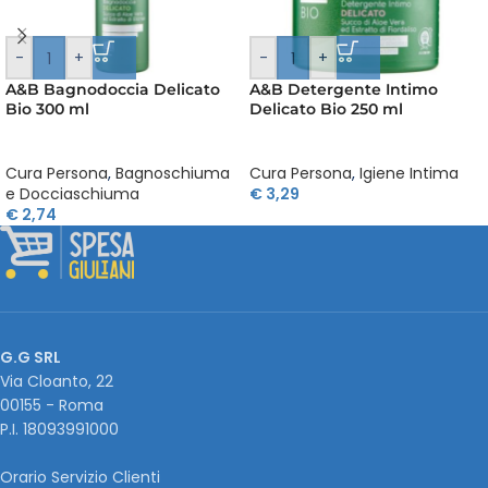
-
+
-
+
A&B Bagnodoccia Delicato
A&B Detergente Intimo
Bio 300 ml
Delicato Bio 250 ml
Cura Persona
,
Bagnoschiuma
Cura Persona
,
Igiene Intima
e Docciaschiuma
€
3,29
€
2,74
G.G SRL
Via Cloanto, 22
00155 - Roma
P.I. ‭18093991000
Orario Servizio Clienti