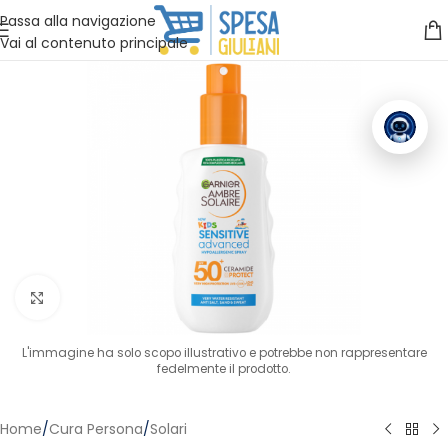
Vuoi assistenza?
Clicca qui e ti richiamiamo noi
.
Passa alla navigazione
Vai al contenuto principale
Clicca per ingrandire
L'immagine ha solo scopo illustrativo e potrebbe non rappresentare
fedelmente il prodotto.
Home
/
Cura Persona
/
Solari