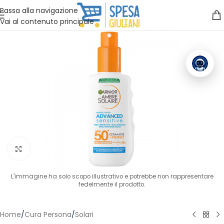
Vuoi assistenza?
Clicca qui e ti richiamiamo noi
.
Passa alla navigazione
Vai al contenuto principale
Clicca per ingrandire
L'immagine ha solo scopo illustrativo e potrebbe non rappresentare
fedelmente il prodotto.
Home
/
Cura Persona
/
Solari