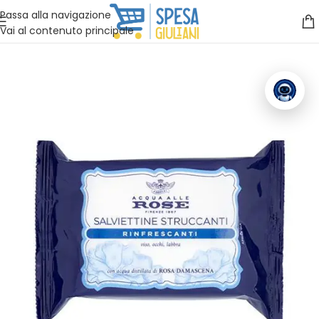
Vuoi assistenza?
Clicca qui e ti richiamiamo noi
.
Passa alla navigazione
Vai al contenuto principale