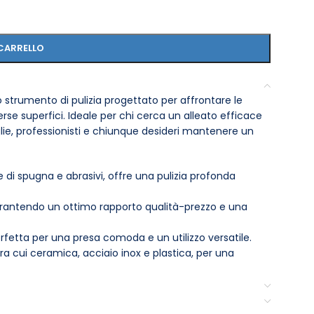
CARRELLO
 strumento di pulizia progettato per affrontare le
erse superfici. Ideale per chi cerca un alleato efficace
lie, professionisti e chiunque desideri mantenere un
di spugna e abrasivi, offre una pulizia profonda
rantendo un ottimo rapporto qualità-prezzo e una
fetta per una presa comoda e un utilizzo versatile.
a cui ceramica, acciaio inox e plastica, per una
rgente per ottenere risultati ottimali; ideale per la