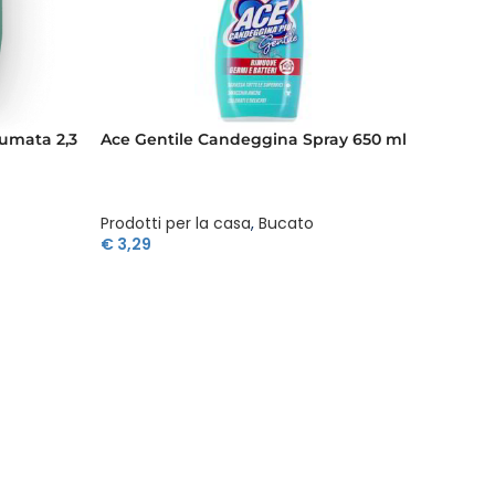
umata 2,3
Ace Gentile Candeggina Spray 650 ml
Ace Pa
L
Prodotti per la casa
,
Bucato
Prodott
€
3,29
€
2,19