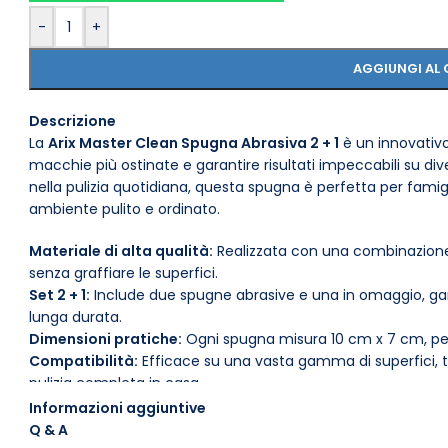
-
+
AGGIUNGI AL 
Descrizione
La
Arix Master Clean Spugna Abrasiva 2 + 1
è un innovativo
macchie più ostinate e garantire risultati impeccabili su div
nella pulizia quotidiana, questa spugna è perfetta per famig
ambiente pulito e ordinato.
Materiale di alta qualità:
Realizzata con una combinazione 
senza graffiare le superfici.
Set 2 + 1:
Include due spugne abrasive e una in omaggio, ga
lunga durata.
Dimensioni pratiche:
Ogni spugna misura 10 cm x 7 cm, per
Compatibilità:
Efficace su una vasta gamma di superfici, tr
pulizia completa in casa.
Facile da usare:
Basta inumidire la spugna e applicare il dete
Informazioni aggiuntive
pulizia di cucina e bagno.
Q & A