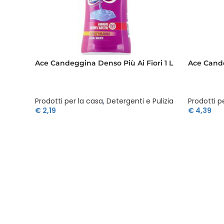
Ace Candeggina Denso Più Ai Fiori 1 L
Ace Cande
Prodotti per la casa
,
Detergenti e Pulizia
Prodotti p
€
2,19
€
4,39