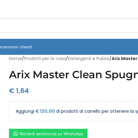
Vuoi assistenza?
Clicca qui e ti richiamiamo noi
.
ecensioni clienti
Home
/
Prodotti per la casa
/
Detergenti e Pulizia
/
Arix Master
Arix Master Clean Spugn
€
1,64
Aggiungi
€
120,00
di prodotti al carrello per ottenere la 
Richiedi assistenza su WhatsApp