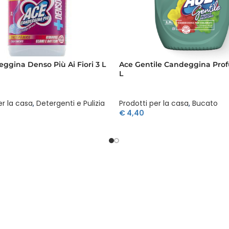
ggina Denso Più Ai Fiori 3 L
Ace Gentile Candeggina Prof
L
er la casa
,
Detergenti e Pulizia
Prodotti per la casa
,
Bucato
€
4,40