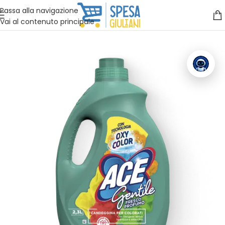
Vuoi assistenza?
Clicca qui e ti richiamiamo noi
.
Passa alla navigazione
Vai al contenuto principale