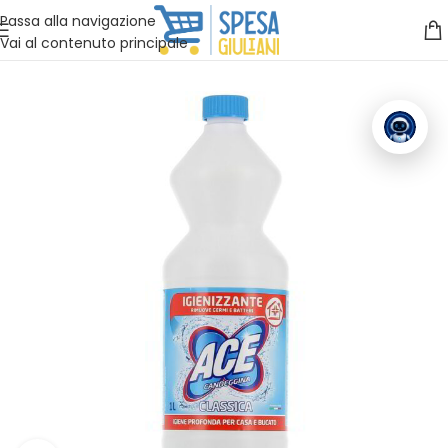
Vuoi assistenza?
Clicca qui e ti richiamiamo noi
.
Passa alla navigazione
Vai al contenuto principale