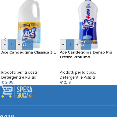
-
+
-
+
Ace Candeggina Classica 3 L
Ace Candeggina Denso Più
Fresco Profumo 1 L
Prodotti per la casa
,
Prodotti per la casa
,
Detergenti e Pulizia
Detergenti e Pulizia
€
2,85
€
2,19
G.G SRL