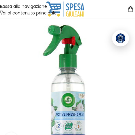
Vuoi assistenza?
Clicca qui e ti richiamiamo noi
.
Passa alla navigazione
Vai al contenuto principale