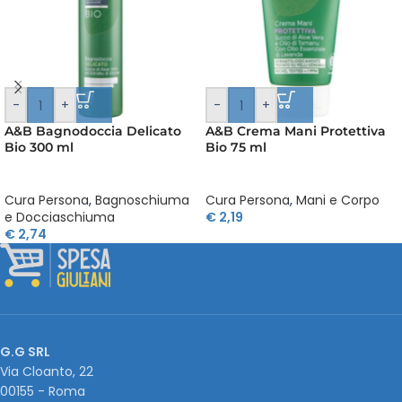
-
+
-
+
A&B Bagnodoccia Delicato
A&B Crema Mani Protettiva
Bio 300 ml
Bio 75 ml
Cura Persona
,
Bagnoschiuma
Cura Persona
,
Mani e Corpo
e Docciaschiuma
€
2,19
€
2,74
G.G SRL
Via Cloanto, 22
00155 - Roma