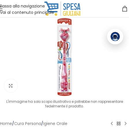
Vuoi assistenza?
Clicca qui e ti richiamiamo noi
.
Passa alla navigazione
Vai al contenuto principale
Clicca per ingrandire
L'immagine ha solo scopo illustrativo e potrebbe non rappresentare
fedelmente il prodotto.
Home
/
Cura Persona
/
Igiene Orale