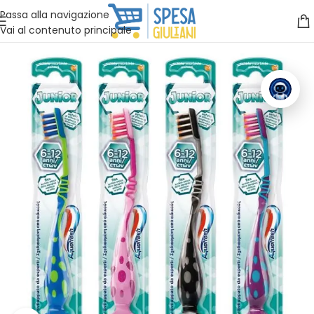
Vuoi assistenza?
Clicca qui e ti richiamiamo noi
.
Passa alla navigazione
Vai al contenuto principale