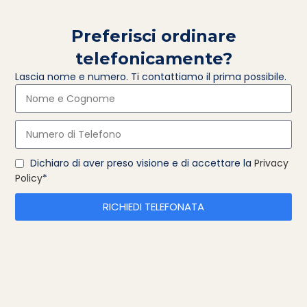
Ricordami
Password dimenticat
Preferisci ordinare
telefonicamente?
OPPURE
Lascia nome e numero. Ti contattiamo il prima possibile.
Register
egistrandoti su questo sito potrai accedere allo stato e allo stori
ei tuoi ordini. Compila i campi qui sotto e creeremo rapidamente 
tuo nuovo account. Ti chiederemo soltanto le informazioni
Dichiaro di aver preso visione e di accettare la
Privacy
necessarie per rendere il processo di acquisto più semplice e
Policy
*
veloce.
RICHIEDI TELEFONATA
REGISTRATI
G.G SRL