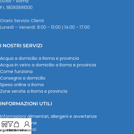
00155 - Roma
P.I. ‭18093991000
Orario Servizio Clienti
Lunedì – Venerdì: 8:00 - 13:00 | 14:00 - 17:00
I NOSTRI SERVIZI
Acqua a domicilio a Roma e provincia
Acqua in vetro a domicilio a Roma e provincia
Come funziona
Consegna a domicilio
Spesa online a Roma
Zone servite a Roma e provincia
INFORMAZIONI UTILI
Informazioni alimentari, allergeni e avvertenze
Pagamenti online
Recensioni clienti
egozio
Filtri
Carrello
Il mio account