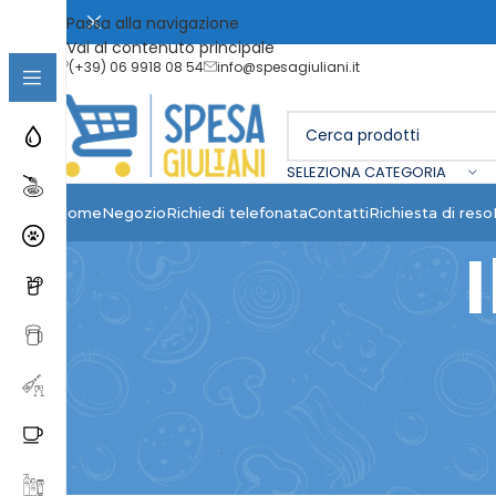
Passa alla navigazione
Vai al contenuto principale
(+39) 06 9918 08 54
info@spesagiuliani.it
SELEZIONA CATEGORIA
Home
Negozio
Richiedi telefonata
Contatti
Richiesta di reso
Accedi
*
Nome utente o indirizzo email