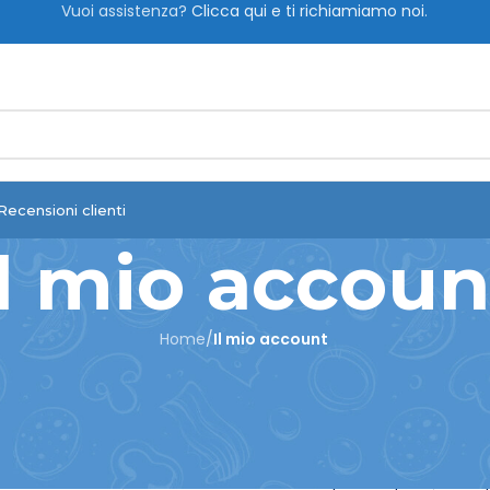
Vuoi assistenza?
Clicca qui e ti richiamiamo noi
.
Recensioni clienti
Il mio accoun
Home
/
Il mio account
Register
Registrandoti su questo sito potrai accedere allo
ordini. Compila i campi qui sotto e creerem
account. Ti chiederemo soltanto le informazio