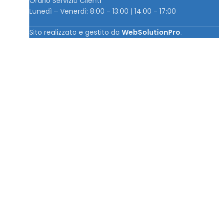
Orario Servizio Clienti
Lunedì – Venerdì: 8:00 - 13:00 | 14:00 - 17:00
Sito realizzato e gestito da
WebSolutionPro
.