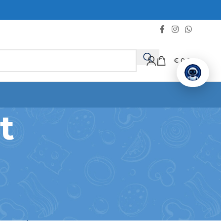
€
0,00
t
 stato e allo storico dei tuoi
o rapidamente il tuo nuovo
ni necessarie per rendere il