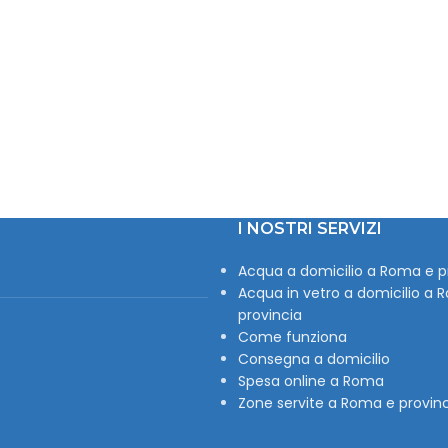
I NOSTRI SERVIZI
Acqua a domicilio a Roma e p
Acqua in vetro a domicilio a 
provincia
Come funziona
Consegna a domicilio
Spesa online a Roma
Zone servite a Roma e provin