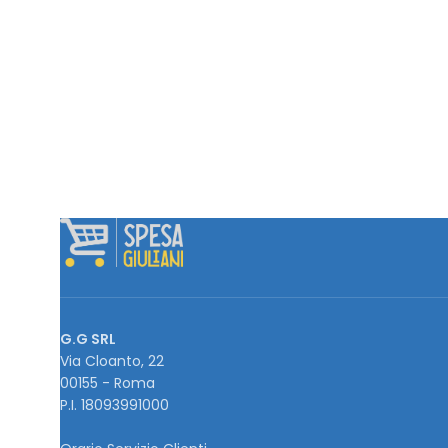
G.G SRL
Via Cloanto, 22
00155 - Roma
P.I. ‭18093991000