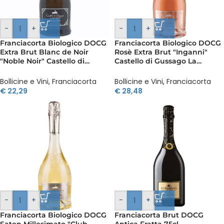
-
+
-
+
Franciacorta Biologico DOCG
Franciacorta Biologico DOCG
Extra Brut Blanc de Noir
Rosè Extra Brut "Inganni"
"Noble Noir" Castello di
Castello di Gussago La
Gussago La Santissima 75 cl
Santissima 75 cl
Bollicine e Vini
,
Franciacorta
Bollicine e Vini
,
Franciacorta
€
22,29
€
28,48
-
+
-
+
Franciacorta Biologico DOCG
Franciacorta Brut DOCG
Saten Millesimato "Club
Antica Fratta 75cl