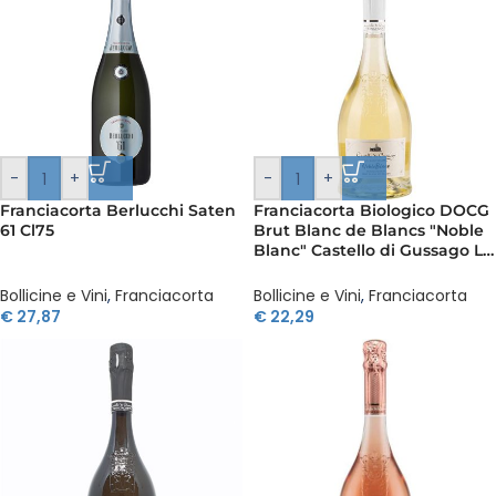
-
+
-
+
Franciacorta Berlucchi Saten
Franciacorta Biologico DOCG
61 Cl75
Brut Blanc de Blancs "Noble
Blanc" Castello di Gussago La
Santissima 75 cl
Bollicine e Vini
,
Franciacorta
Bollicine e Vini
,
Franciacorta
€
27,87
€
22,29