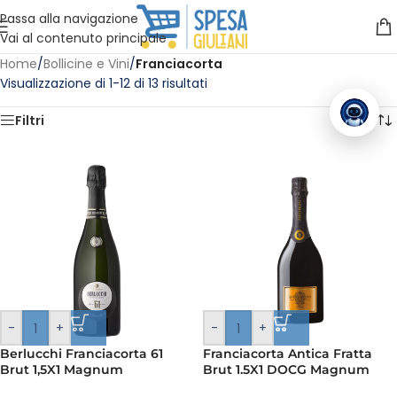
Vuoi assistenza?
Clicca qui e ti richiamiamo noi
.
Passa alla navigazione
Vai al contenuto principale
Home
/
Bollicine e Vini
/
Franciacorta
Visualizzazione di 1-12 di 13 risultati
Filtri
-
+
-
+
Berlucchi Franciacorta 61
Franciacorta Antica Fratta
Brut 1,5X1 Magnum
Brut 1.5X1 DOCG Magnum