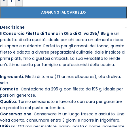
-
+
AGGIUNGI AL CARRELLO
Descrizione
Il
Consorcio Filetto di Tonno in Olio di Oliva 295/195 g
è un
prodotto di alta qualità, ideale per chi cerca un alimento ricco
di sapore e nutriente. Perfetto per gli amanti del tonno, questo
filetto è adatto a diverse preparazioni culinarie, dalle insalate ai
primi piatti, fino a gustosi antipasti. La sua versatilità lo rende
un’ottima scelta per famiglie e professionisti della cucina.
Ingredienti:
Filetti di tonno (Thunnus albacares), olio di oliva,
sale.
Formato:
Confezione da 295 g, con filetto da 195 g, ideale per
porzioni generose.
Qualità:
Tonno selezionato e lavorato con cura per garantire
un prodotto dal gusto autentico.
Conservazione:
Conservare in un luogo fresco e asciutto. Una
volta aperto, consumare entro 3 giorni e riporre in frigorifero.
Utilizzo:
Ottimo per insalate, panini, pasta o come ingrediente