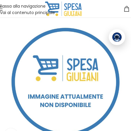
Vuoi assistenza?
Clicca qui e ti richiamiamo noi
.
Passa alla navigazione
Vai al contenuto principale