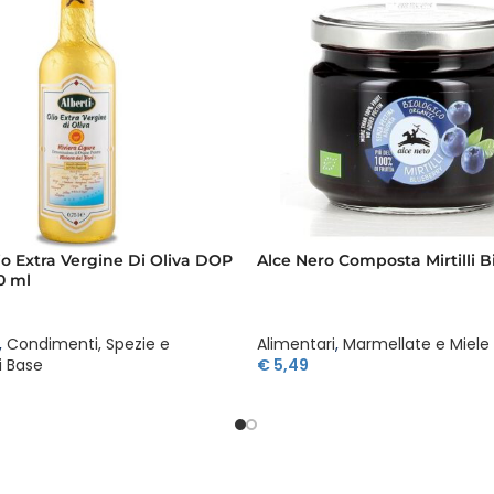
lio Extra Vergine Di Oliva DOP
Alce Nero Composta Mirtilli B
0 ml
,
Condimenti, Spezie e
Alimentari
,
Marmellate e Miele
i Base
€
5,49