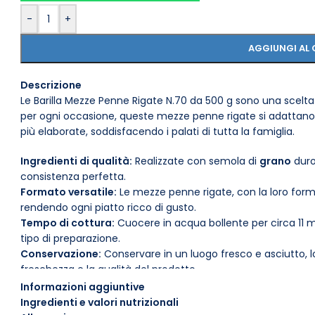
-
+
AGGIUNGI AL 
Descrizione
Le Barilla Mezze Penne Rigate N.70 da 500 g sono una scelta 
per ogni occasione, queste mezze penne rigate si adattano 
più elaborate, soddisfacendo i palati di tutta la famiglia.
Ingredienti di qualità:
Realizzate con semola di
grano
duro
consistenza perfetta.
Formato versatile:
Le mezze penne rigate, con la loro form
rendendo ogni piatto ricco di gusto.
Tempo di cottura:
Cuocere in acqua bollente per circa 11 m
tipo di preparazione.
Conservazione:
Conservare in un luogo fresco e asciutto, l
freschezza e la qualità del prodotto.
Adatta a diverse diete:
Senza conservanti e coloranti, è u
Informazioni aggiuntive
equilibrata.
Ingredienti e valori nutrizionali