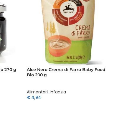
io 270 g
Alce Nero Crema di Farro Baby Food
Alce N
Bio 200 g
Bio 25
Alimentari
,
Infanzia
Aliment
€
4,94
€
10,4