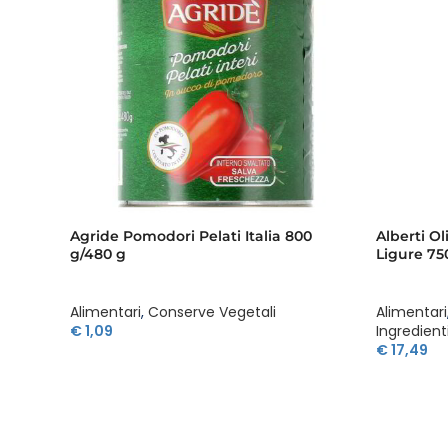
Agride Pomodori Pelati Italia 800
Alberti O
g/480 g
Ligure 75
Alimentari
,
Conserve Vegetali
Alimentari
€
1,09
Ingredient
€
17,49