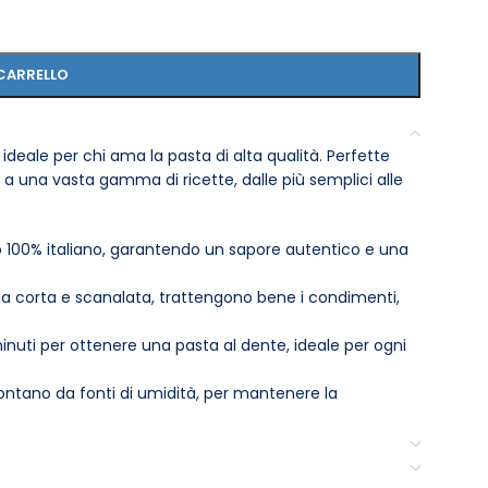
CARRELLO
ideale per chi ama la pasta di alta qualità. Perfette
a una vasta gamma di ricette, dalle più semplici alle
 100% italiano, garantendo un sapore autentico e una
a corta e scanalata, trattengono bene i condimenti,
inuti per ottenere una pasta al dente, ideale per ogni
ontano da fonti di umidità, per mantenere la
na scelta adatta anche per chi segue una dieta