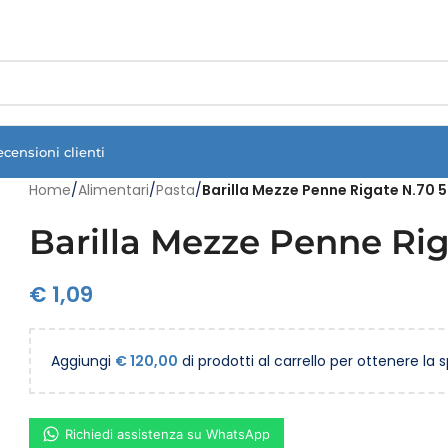
Vuoi assistenza?
Clicca qui e ti richiamiamo noi
.
ecensioni clienti
Home
/
Alimentari
/
Pasta
/
Barilla Mezze Penne Rigate N.70 
Barilla Mezze Penne Rig
€
1,09
Aggiungi
€
120,00
di prodotti al carrello per ottenere la 
Richiedi assistenza su WhatsApp