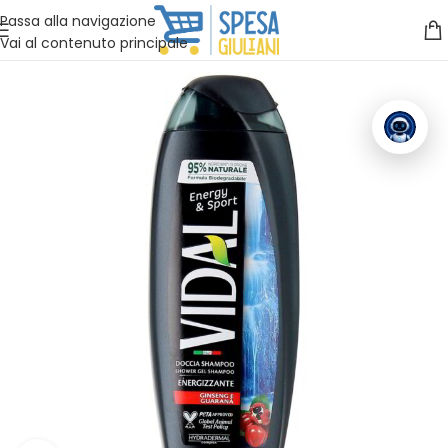
Vuoi assistenza?
Clicca qui e ti richiamiamo noi
.
Passa alla navigazione
Vai al contenuto principale