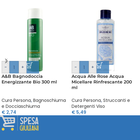
-
+
-
+
A&B Bagnodoccia
Acqua Alle Rose Acqua
Energizzante Bio 300 ml
Micellare Rinfrescante 200
ml
Cura Persona
,
Bagnoschiuma
Cura Persona
,
Struccanti e
e Docciaschiuma
Detergenti Viso
€
2,74
€
5,49