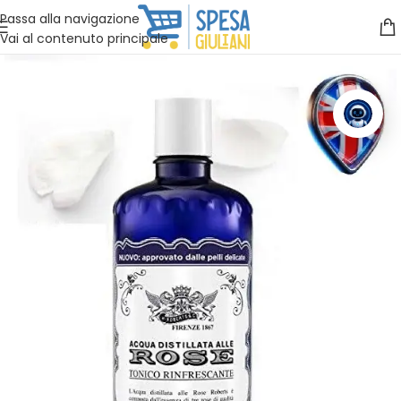
Vuoi assistenza?
Clicca qui e ti richiamiamo noi
.
Passa alla navigazione
Vai al contenuto principale