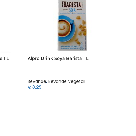
 1 L
Alpro Drink Soya Barista 1 L
Consil
Zucche
Bevande
,
Bevande Vegetali
Bevan
€
3,29
€
2,08