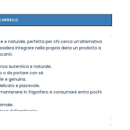
CARRELLO
 e naturale, perfetta per chi cerca un’alternativa
desidera integrare nella propria dieta un prodotto a
scanti.
nza autentica e naturale.
o o da portare con sé.
ale e genuina.
delicato e piacevole.
, mantenere in frigorifero e consumare entro pochi
nimale.
ttosa dell’ambiente.
frescante durante la giornata o come complemento
i freschezza e benessere in ogni sorso.