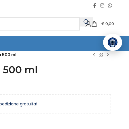
€
0,00
a 500 ml
a 500 ml
spedizione gratuita!