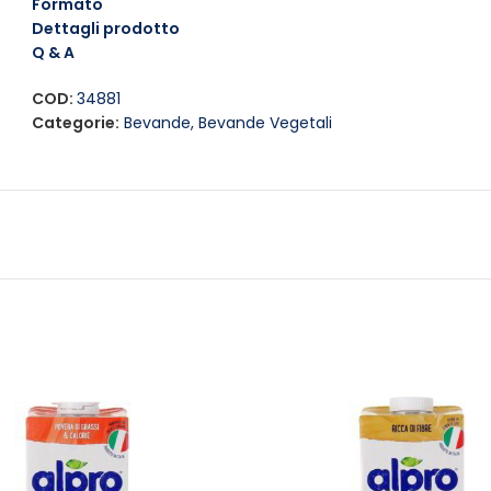
Formato
Contiene:
Aloe vera (30%)
Dettagli prodotto
Q & A
COD:
34881
Categorie:
Bevande
,
Bevande Vegetali