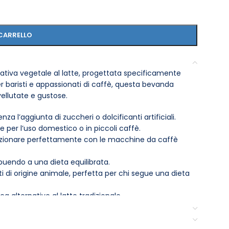
CARRELLO
nativa vegetale al latte, progettata specificamente
 baristi e appassionati di caffè, questa bevanda
ellutate e gustose.
enza l’aggiunta di zuccheri o dolcificanti artificiali.
e per l’uso domestico o in piccoli caffè.
zionare perfettamente con le macchine da caffè
buendo a una dieta equilibrata.
 di origine animale, perfetta per chi segue una dieta
ca alternative al latte tradizionale.
na volta aperta, mantenere in frigorifero e