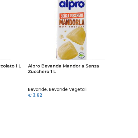
colato 1 L
Alpro Bevanda Mandorla Senza
Alpro 
Zucchero 1 L
Zucche
Bevande
,
Bevande Vegetali
Bevan
€
3,62
€
2,52