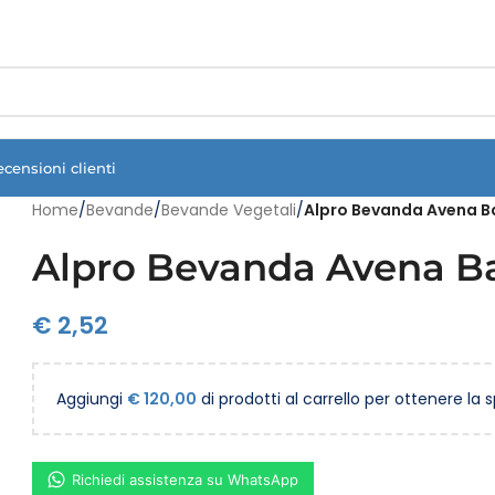
Vuoi assistenza?
Clicca qui e ti richiamiamo noi
.
ecensioni clienti
Home
/
Bevande
/
Bevande Vegetali
/
Alpro Bevanda Avena B
Alpro Bevanda Avena Ba
€
2,52
Aggiungi
€
120,00
di prodotti al carrello per ottenere la 
Richiedi assistenza su WhatsApp