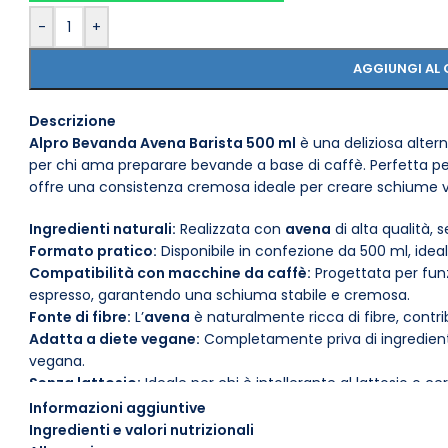
-
+
AGGIUNGI AL 
Descrizione
Alpro Bevanda Avena Barista 500 ml
è una deliziosa alter
per chi ama preparare bevande a base di caffè. Perfetta per
offre una consistenza cremosa ideale per creare schiume v
Ingredienti naturali:
Realizzata con
avena
di alta qualità, s
Formato pratico:
Disponibile in confezione da 500 ml, ideal
Compatibilità con macchine da caffè:
Progettata per fun
espresso, garantendo una schiuma stabile e cremosa.
Fonte di fibre:
L’
avena
è naturalmente ricca di fibre, contri
Adatta a diete vegane:
Completamente priva di ingredienti
vegana.
Senza lattosio:
Ideale per chi è intollerante al lattosio o cer
Conservazione:
Conservare in un luogo fresco e asciutto. U
Informazioni aggiuntive
consumare entro 5 giorni.
Ingredienti e valori nutrizionali