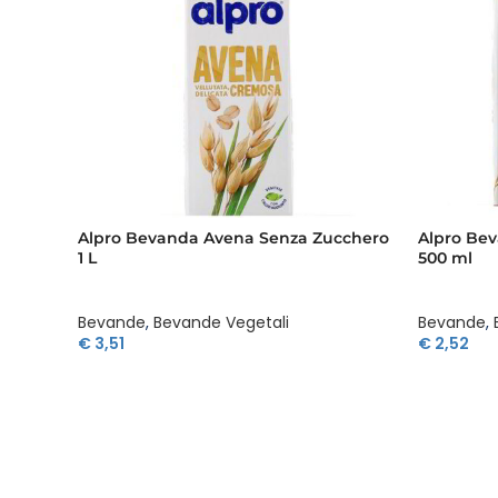
Alpro Bevanda Avena Senza Zucchero
Alpro Be
1 L
500 ml
Bevande
,
Bevande Vegetali
Bevande
,
€
3,51
€
2,52