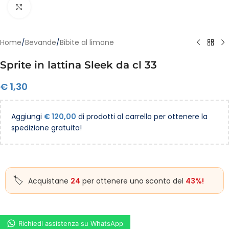
Clicca per ingrandire
Home
/
Bevande
/
Bibite al limone
Sprite in lattina Sleek da cl 33
€
1,30
Aggiungi
€
120,00
di prodotti al carrello per ottenere la
spedizione gratuita!
Acquistane
24
per ottenere uno sconto del
43%!
Richiedi assistenza su WhatsApp