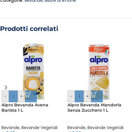
Categorie:
Bevande
,
Bibite al limone
Prodotti correlati
-
+
-
+
Alpro Bevanda Avena
Alpro Bevanda Mandorla
Barista 1 L
Senza Zucchero 1 L
Bevande
,
Bevande Vegetali
Bevande
,
Bevande Vegetali