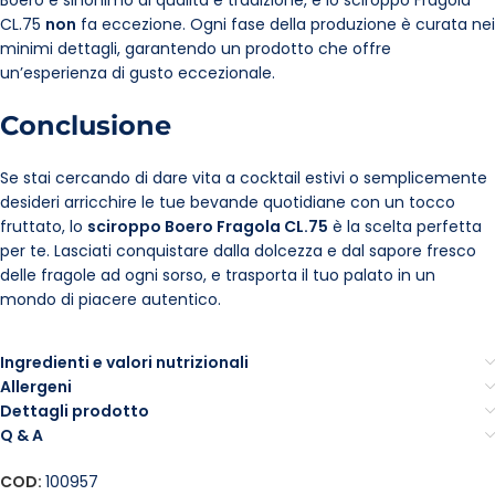
Boero è sinonimo di qualità e tradizione, e lo sciroppo Fragola
CL.75
non
fa eccezione. Ogni fase della produzione è curata nei
minimi dettagli, garantendo un prodotto che offre
un’esperienza di gusto eccezionale.
Conclusione
Se stai cercando di dare vita a cocktail estivi o semplicemente
desideri arricchire le tue bevande quotidiane con un tocco
fruttato, lo
sciroppo Boero Fragola CL.75
è la scelta perfetta
per te. Lasciati conquistare dalla dolcezza e dal sapore fresco
delle fragole ad ogni sorso, e trasporta il tuo palato in un
mondo di piacere autentico.
Ingredienti e valori nutrizionali
Allergeni
Dettagli prodotto
Q & A
COD:
100957