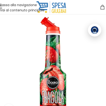
Vuoi assistenza?
Clicca qui e ti richiamiamo noi
.
Passa alla navigazione
Vai al contenuto principale