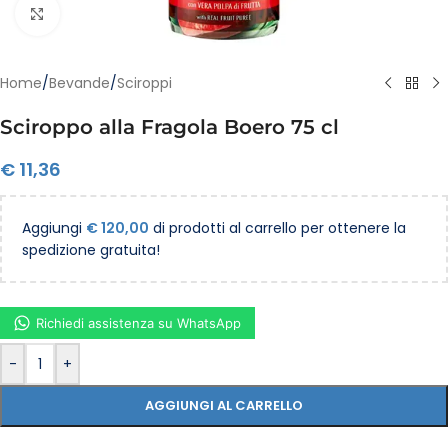
Clicca per ingrandire
Home
/
Bevande
/
Sciroppi
Sciroppo alla Fragola Boero 75 cl
€
11,36
Aggiungi
€
120,00
di prodotti al carrello per ottenere la
spedizione gratuita!
Richiedi assistenza su WhatsApp
-
+
AGGIUNGI AL CARRELLO